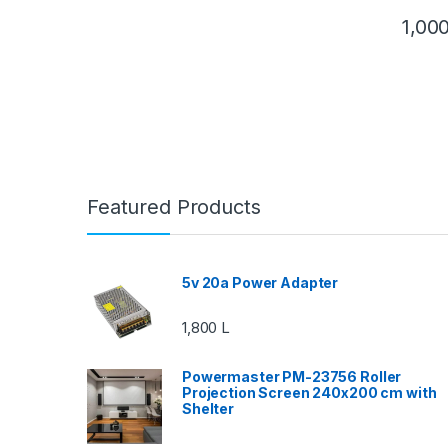
1,00
Featured Products
5v 20a Power Adapter
1,800
L
Powermaster PM-23756 Roller
Projection Screen 240x200 cm with
Shelter