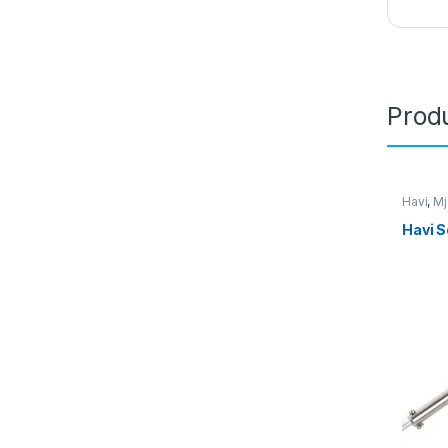
Produ
Havi
,
Mj
Pune
,
W
Havi S