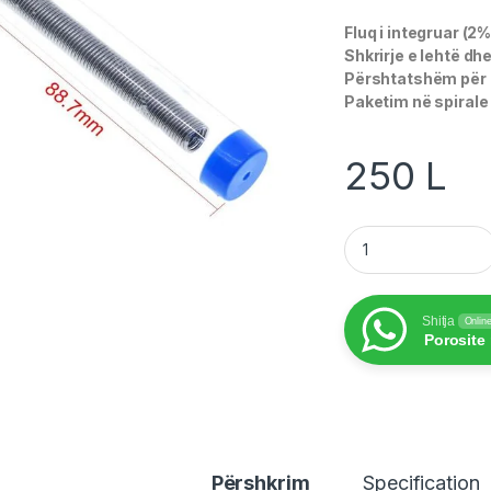
Fluq i integruar (2%
Shkrirje e lehtë dh
Përshtatshëm për 
Paketim në spirale
250
L
Powermaster / Kall
Shitja
Onlin
Porosite
Përshkrim
Specification