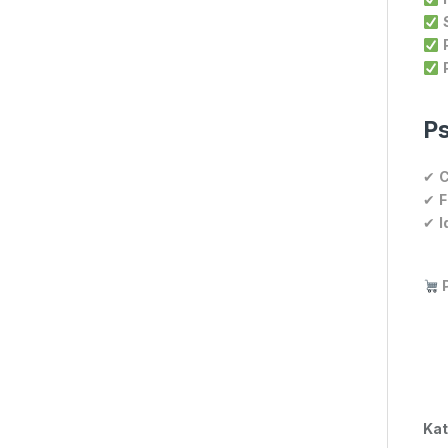
Ps
✔
C
✔
F
✔
I
P
Kat