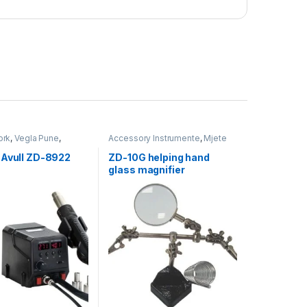
ork
,
Vegla Pune
,
Accessory Instrumente
,
Mjete
 & Equipment
Ndihmese
,
Vegla Pune
,
Workshop & Equipment
 Avull ZD-8922
ZD-10G helping hand
glass magnifier