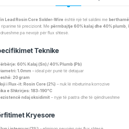
Tin Lead Rosin Core Solder-Wire
është një tel saldimi me
berthamë 
 riparime të precizionit. Me
përmbajtje 60% kalaj dhe 40% plumb
,
drueshme pa nevojë për flux shtesë.
ecifikimet Teknike
ërbërje:
60% Kalaj (Sn) / 40% Plumb (Pb)
iametri:
1.0mm
– ideal për punë të detajuar
eshë:
20 gram
loji i Flux-it:
Rosin Core (2%)
– nuk lë mbeturina korrozive
ika e Shkrirjes:
183-190°C
ezistencë ndaj oksidimit
– nyje të pastra dhe të qëndrueshme
rfitimet Kryesore
Fluq i integruar (2%)
– eliminon nevojën për flux shtesë