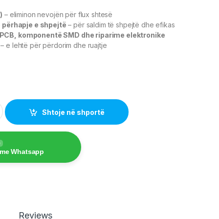
)
– eliminon nevojën për flux shtesë
e përhapje e shpejtë
– për saldim të shpejtë dhe efikas
PCB, komponentë SMD dhe riparime elektronike
– e lehtë për përdorim dhe ruajtje
aj 1mm, 10 GR 60/40 / 6964 quantity
Shtoje në shportë
e
 me Whatsapp
Reviews