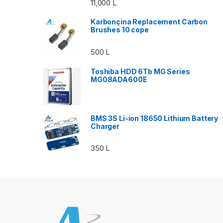
11,000
L
Karbonçina Replacement Carbon
Brushes 10 cope
500
L
Toshiba HDD 6Tb MG Series
MG08ADA600E
BMS 3S Li-ion 18650 Lithium Battery
Charger
350
L