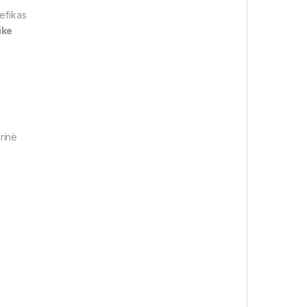
efikas
ike
rinë