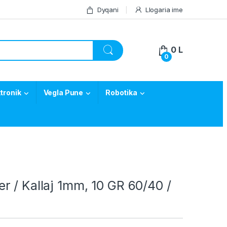
Dyqani
Llogaria ime
0
L
0
tronik
Vegla Pune
Robotika
 / Kallaj 1mm, 10 GR 60/40 /