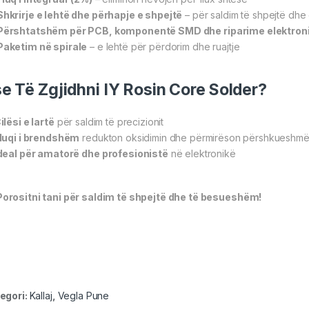
Shkrirje e lehtë dhe përhapje e shpejtë
– për saldim të shpejtë dhe 
Përshtatshëm për PCB, komponentë SMD dhe riparime elektron
Paketim në spirale
– e lehtë për përdorim dhe ruajtje
e Të Zgjidhni IY Rosin Core Solder?
ilësi e lartë
për saldim të precizionit
luqi i brendshëm
redukton oksidimin dhe përmirëson përshkueshmë
deal për amatorë dhe profesionistë
në elektronikë
orositni tani për saldim të shpejtë dhe të besueshëm!
egori:
Kallaj
,
Vegla Pune