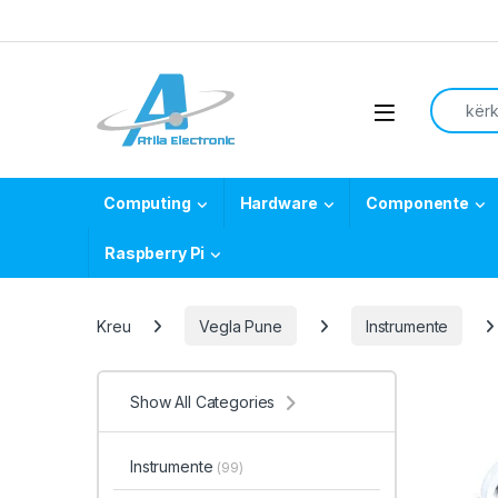
Skip to navigation
Skip to content
Search f
Open
Computing
Hardware
Componente
Raspberry Pi
Kreu
Vegla Pune
Instrumente
Show All Categories
Instrumente
(99)