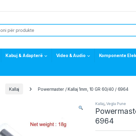
or:
Kabuj & Adapterë
Video & Audio
Komponente Elek
Kallaj
Powermaster / Kallaj 1mm, 10 GR 60/40 / 6964
Kallaj
,
Vegla Pune
Powermaster
6964