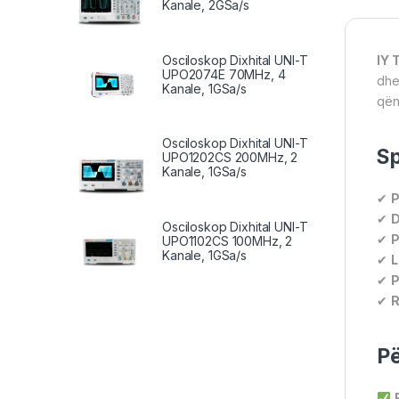
Kanale, 2GSa/s
Osciloskop Dixhital UNI-T
IY 
UPO2074E 70MHz, 4
dhe
Kanale, 1GSa/s
qën
Osciloskop Dixhital UNI-T
Sp
UPO1202CS 200MHz, 2
Kanale, 1GSa/s
✔
P
✔
D
Osciloskop Dixhital UNI-T
✔
P
UPO1102CS 100MHz, 2
Kanale, 1GSa/s
✔
L
✔
P
✔
R
Pë