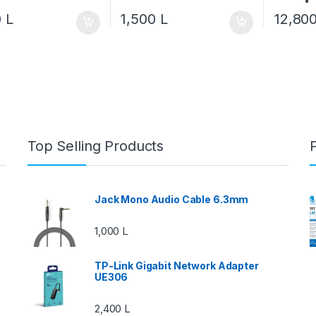
0
L
1,500
L
12,80
Top Selling Products
Jack Mono Audio Cable 6.3mm
1,000
L
TP-Link Gigabit Network Adapter
UE306
2,400
L