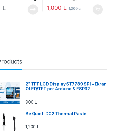
1,000
L
0
L
1,200
L
Products
2" TFT LCD Display ST7789 SPI – Ekran
OLED/TFT për Arduino & ESP32
900
L
Be Quiet! DC2 Thermal Paste
1,200
L