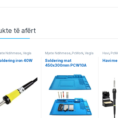
kte të afërt
ete Ndihmese
,
Vegla
Mjete Ndihmese
,
PcWork
,
Vegla
Havi
,
PcW
orkshop & Equipment
Pune
,
Workshop & Equipment
Workshop
oldering iron 40W
Soldering mat
Havi me
450x300mm PCW10A