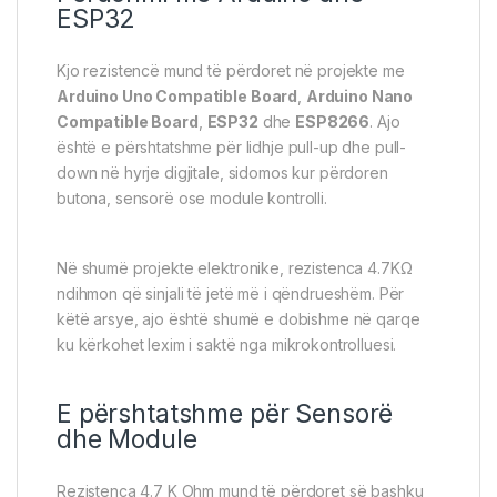
ESP32
Kjo rezistencë mund të përdoret në projekte me
Arduino Uno Compatible Board
,
Arduino Nano
Compatible Board
,
ESP32
dhe
ESP8266
. Ajo
është e përshtatshme për lidhje pull-up dhe pull-
down në hyrje digjitale, sidomos kur përdoren
butona, sensorë ose module kontrolli.
Në shumë projekte elektronike, rezistenca 4.7KΩ
ndihmon që sinjali të jetë më i qëndrueshëm. Për
këtë arsye, ajo është shumë e dobishme në qarqe
ku kërkohet lexim i saktë nga mikrokontrolluesi.
E përshtatshme për Sensorë
dhe Module
Rezistenca 4.7 K Ohm mund të përdoret së bashku