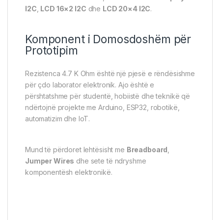
I2C
,
LCD 16×2 I2C
dhe
LCD 20×4 I2C
.
Komponent i Domosdoshëm për
Prototipim
Rezistenca 4.7 K Ohm është një pjesë e rëndësishme
për çdo laborator elektronik. Ajo është e
përshtatshme për studentë, hobiistë dhe teknikë që
ndërtojnë projekte me Arduino, ESP32, robotikë,
automatizim dhe IoT.
Mund të përdoret lehtësisht me
Breadboard
,
Jumper Wires
dhe sete të ndryshme
komponentësh elektronikë.