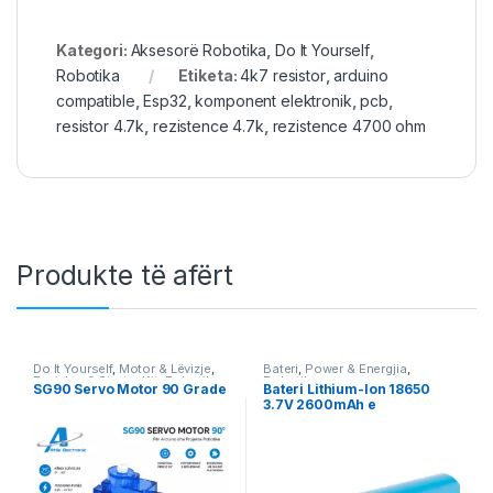
Kategori:
Aksesorë Robotika
,
Do It Yourself
,
Robotika
Etiketa:
4k7 resistor
,
arduino
compatible
,
Esp32
,
komponent elektronik
,
pcb
,
resistor 4.7k
,
rezistence 4.7k
,
rezistence 4700 ohm
Produkte të afërt
Do It Yourself
,
Motor & Lëvizje
,
Bateri
,
Power & Energjia
,
Projekte & Starter Kit
,
Robotika
Robotika
SG90 Servo Motor 90 Grade
Bateri Lithium-Ion 18650
3.7V 2600mAh e
Rikarikueshme