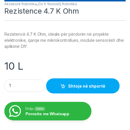
Aksesorë Robotika
,
Do It Yourself
,
Robotika
Rezistence 4.7 K Ohm
Rezistencë 4.7 K Ohm, ideale për përdorim në projekte
elektronike, qarqe me mikrokontrollues, module sensorësh dhe
aplikime DIY.
10
L
Rezistence 4.7 K Ohm quantity
Shtoje në shportë
Shitja
Online
Porosite me Whatsapp