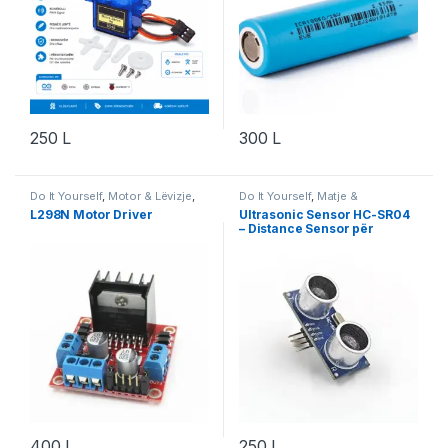
250
L
300
L
Do It Yourself
,
Motor & Lëvizje
,
Do It Yourself
,
Matje &
Robotika
Instrumente
,
Projekte & Starter
L298N Motor Driver
Ultrasonic Sensor HC-SR04
Kit
,
Robotika
– Distance Sensor për
Arduino Projekte & Robotikë
400
L
250
L