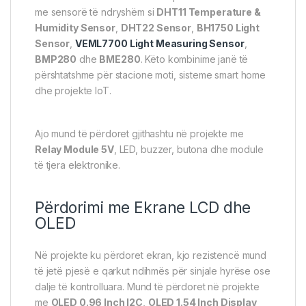
me sensorë të ndryshëm si
DHT11 Temperature &
Humidity Sensor
,
DHT22 Sensor
,
BH1750 Light
Sensor
,
VEML7700 Light Measuring Sensor
,
BMP280
dhe
BME280
. Këto kombinime janë të
përshtatshme për stacione moti, sisteme smart home
dhe projekte IoT.
Ajo mund të përdoret gjithashtu në projekte me
Relay Module 5V
, LED, buzzer, butona dhe module
të tjera elektronike.
Përdorimi me
Ekrane
LCD dhe
OLED
Në projekte ku përdoret ekran, kjo rezistencë mund
të jetë pjesë e qarkut ndihmës për sinjale hyrëse ose
dalje të kontrolluara. Mund të përdoret në projekte
me
OLED 0.96 Inch I2C
,
OLED 1.54 Inch Display