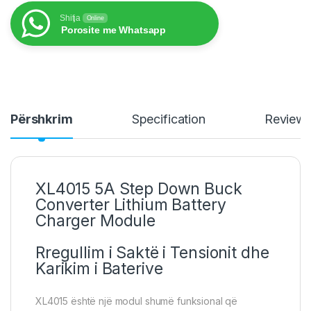
Shitja
Online
Porosite me Whatsapp
Përshkrim
Specification
Review
XL4015 5A Step Down Buck
Converter Lithium Battery
Charger Module
Rregullim i Saktë i Tensionit dhe
Karikim i Baterive
XL4015 është një modul shumë funksional që