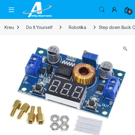
Skip to navigation
Skip to content
Open
0
Kreu
Do It Yourself
Robotika
Step down Buck Co