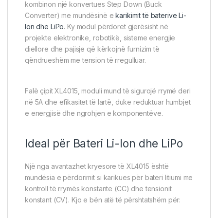
kombinon një konvertues Step Down (Buck
Converter) me mundësinë e
karikimit të baterive Li-
Ion dhe LiPo
. Ky modul përdoret gjerësisht në
projekte elektronike, robotikë, sisteme energjie
diellore dhe pajisje që kërkojnë furnizim të
qëndrueshëm me tension të rregulluar.
Falë çipit XL4015, moduli mund të sigurojë rrymë deri
në 5A dhe efikasitet të lartë, duke reduktuar humbjet
e energjisë dhe ngrohjen e komponentëve.
Ideal për Bateri Li-Ion dhe LiPo
Një nga avantazhet kryesore të XL4015 është
mundësia e përdorimit si karikues për bateri litiumi me
kontroll të rrymës konstante (CC) dhe tensionit
konstant (CV). Kjo e bën atë të përshtatshëm për: