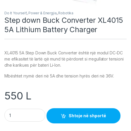
Do It Yourself
,
Power & Energjia
,
Robotika
Step down Buck Converter XL4015
5A Lithium Battery Charger
XL4015 5A Step Down Buck Converter është një modul DC-DC
me efikasitet të lartë që mund të përdoret si rregullator tensioni
dhe karikues për bateri Li-Ion.
Mbështet rrymë deri në 5A dhe tension hyrës deri në 36V.
550
L
Step down Buck Converter XL4015 5A Lithium Battery Charger
Shtoje në shportë