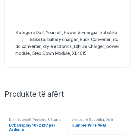
Kategori:
Do It Yourself
,
Power & Energjia
,
Robotika
Etiketa:
battery charger
,
Buck Converter
,
dc
dc converter
,
diy electronics
,
Lithium Charger
,
power
module
,
Step Down Module
,
XL4015
Produkte të afërt
Do It Yourself
,
Projekte & Starter
Aksesorë Robotika
,
Do It
Kit
,
Robotika
Yourself
,
Projekte & Starter Kit
,
LCD Display 16×2 I2C për
Jumper Wire M-M
Robotika
Arduino