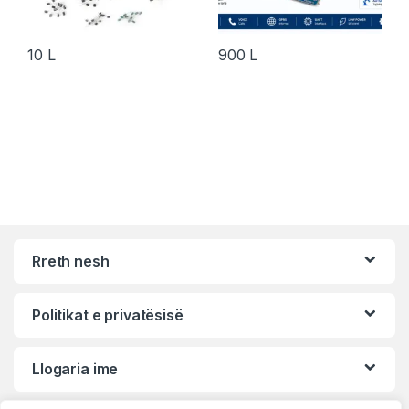
10
L
900
L
Rreth nesh
Politikat e privatësisë
Llogaria ime