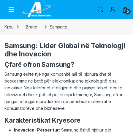
Skip to navigation
Skip to content
Open
0
Kreu
Brand
Samsung
Samsung: Lider Global në Teknologji
dhe Inovacion
Çfarë ofron Samsung?
Samsung është një nga kompanitë më të njohura dhe të
besueshme në botë për elektronikat dhe teknologjitë e saj
inovative. Nga telefonët inteligjentë dhe pajisjet tablet, deri te
televizorët dhe zgjidhjet për shtëpi të mençur, Samsung ofron
një gamë të gjerë produktesh që përmbushin nevojat e
konsumatorëve dhe bizneseve.
Karakteristikat Kryesore
Inovacion i Përsëritur:
Samsung është njohur për