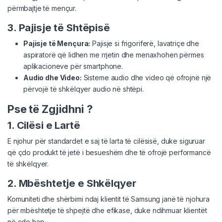
përmbajtje të mençur.
3. Pajisje të Shtëpisë
Pajisje të Mençura:
Pajisje si frigoriferë, lavatriçe dhe
aspiratorë që lidhen me rrjetin dhe menaxhohen përmes
aplikacioneve për smartphone.
Audio dhe Video:
Sisteme audio dhe video që ofrojnë një
përvojë të shkëlqyer audio në shtëpi.
Pse të Zgjidhni ?
1. Cilësi e Lartë
E njohur për standardet e saj të larta të cilësisë, duke siguruar
që çdo produkt të jetë i besueshëm dhe të ofrojë performancë
të shkëlqyer.
2. Mbështetje e Shkëlqyer
Komuniteti dhe shërbimi ndaj klientit të Samsung janë të njohura
për mbështetje të shpejtë dhe efikase, duke ndihmuar klientët
në çdo hap.