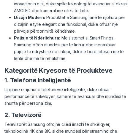
inovacionin e tij, duke sjellë teknologji të avancuar si ekrani
AMOLED dhe kamerat me cilësi të lartë.
Dizajn Modern:
Produktet e Samsung janë të njohura për
dizajnin e tyre elegant dhe funksional, duke ofruar një
përvojë përdorimi të këndshme.
Pajisje të Ndërlidhura:
Me sistemet si SmartThings,
Samsung ofron mundësi për të lidhur dhe menaxhuar
pajisje të ndryshme në shtëpi, duke e bërë jetesën më të
lehtë dhe më të rehatshme.
Kategoritë Kryesore të Produkteve
1. Telefonë Inteligjentë
Linja më e njohur e telefonëve inteligjentë, duke ofruar
performancë të shkëlqyer, kamerë të avancuar dhe mundësi të
shumta për personalizim.
2. Televizorë
Televizorët Samsung ofrojnë cilësi imazhi të shkëlqyer,
teknologjinë 4K dhe 8K, si dhe mundësi për streaming dhe