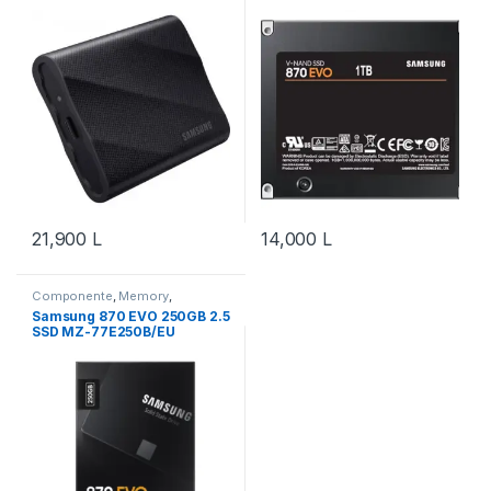
21,900
L
14,000
L
Componente
,
Memory
,
Samsung
,
SSD
,
Storage
Samsung 870 EVO 250GB 2.5
SSD MZ-77E250B/EU