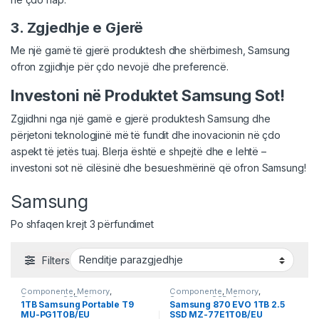
3. Zgjedhje e Gjerë
Me një gamë të gjerë produktesh dhe shërbimesh, Samsung
ofron zgjidhje për çdo nevojë dhe preferencë.
Investoni në Produktet Samsung Sot!
Zgjidhni nga një gamë e gjerë produktesh Samsung dhe
përjetoni teknologjinë më të fundit dhe inovacionin në çdo
aspekt të jetës tuaj. Blerja është e shpejtë dhe e lehtë –
investoni sot në cilësinë dhe besueshmërinë që ofron Samsung!
Samsung
Po shfaqen krejt 3 përfundimet
Filters
Componente
,
Memory
,
Componente
,
Memory
,
Samsung
,
SSD
,
Storage
Samsung
,
SSD
,
Storage
1TB Samsung Portable T9
Samsung 870 EVO 1TB 2.5
MU-PG1T0B/EU
SSD MZ-77E1T0B/EU