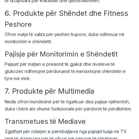
të dizajnuara për efikasitet dhe qëndrueshmëri.
6. Produkte për Shëndet dhe Fitness
Peshore
Ofron matje të sakta për peshën trupore, duke ndihmuar në
monitorimin e shëndetit.
Pajisje për Monitorimin e Shëndetit
Pajisjet për matjen e presionit të gjakut dhe niveleve të
glukozës ndihmojnë përdoruesit të menaxhojnë shëndetin e
tyre më mirë.
7. Produkte për Multimedia
Nedis ofron mundësinë për të ngarkuar disa pajisje njëherësh,
duke i bërë ato shumë funksionale për përdorim të përditshëm.
Transmetues të Mediave
Zgjidhjet për ndarjen e përmbajtjeve nga pajisjet tuaja në TV
janë të dizajnuara për të ofruar një përvojë të shkëlqyer