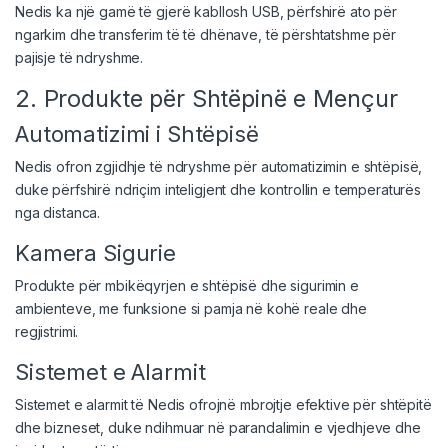
Nedis ka një gamë të gjerë kabllosh USB, përfshirë ato për
ngarkim dhe transferim të të dhënave, të përshtatshme për
pajisje të ndryshme.
2. Produkte për Shtëpinë e Mençur
Automatizimi i Shtëpisë
Nedis ofron zgjidhje të ndryshme për automatizimin e shtëpisë,
duke përfshirë ndriçim inteligjent dhe kontrollin e temperaturës
nga distanca.
Kamera Sigurie
Produkte për mbikëqyrjen e shtëpisë dhe sigurimin e
ambienteve, me funksione si pamja në kohë reale dhe
regjistrimi.
Sistemet e Alarmit
Sistemet e alarmit të Nedis ofrojnë mbrojtje efektive për shtëpitë
dhe bizneset, duke ndihmuar në parandalimin e vjedhjeve dhe