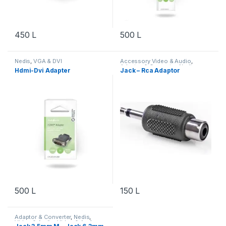
450
L
500
L
Nedis
,
VGA & DVI
Accessory Video & Audio
,
Adaptor & Converter
,
Nedis
,
Hdmi-Dvi Adapter
Jack – Rca Adaptor
Video & Audio
,
Video & Audio
500
L
150
L
Adaptor & Converter
,
Nedis
,
Video & Audio
,
Video & Audio