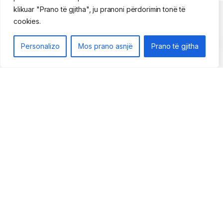
klikuar "Prano të gjitha", ju pranoni përdorimin tonë të
Rreth nesh
cookies.
Personalizo
Mos prano asnjë
Prano të gjitha
Politikat e privatësisë
Llogaria ime
Na kontaktoni
069 73 48 717