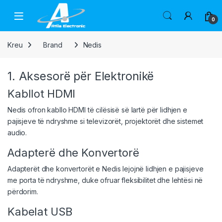
Skip to navigation
Skip to content
Open
0
Kreu
Brand
Nedis
1. Aksesorë për Elektronikë
Kabllot HDMI
Nedis ofron kabllo HDMI të cilësisë së lartë për lidhjen e
pajisjeve të ndryshme si televizorët, projektorët dhe sistemet
audio.
Adapterë dhe Konvertorë
Adapterët dhe konvertorët e Nedis lejojnë lidhjen e pajisjeve
me porta të ndryshme, duke ofruar fleksibilitet dhe lehtësi në
përdorim.
Kabelat USB