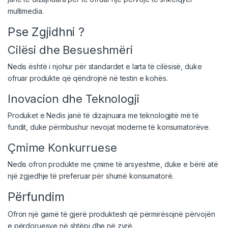
multimedia.
Pse Zgjidhni ?
Cilësi dhe Besueshmëri
Nedis është i njohur për standardet e larta të cilësisë, duke
ofruar produkte që qëndrojnë në testin e kohës.
Inovacion dhe Teknologji
Produket e Nedis janë të dizajnuara me teknologjitë më të
fundit, duke përmbushur nevojat moderne të konsumatorëve.
Çmime Konkurruese
Nedis ofron produkte me çmime të arsyeshme, duke e bërë atë
një zgjedhje të preferuar për shumë konsumatorë.
Përfundim
Ofron një gamë të gjerë produktesh që përmirësojnë përvojën
e përdoruesve në shtëpi dhe në zyrë.