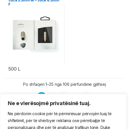
Jack 3.5mm M – Jack 6.3mm
F
500
L
Po shfaqen 1–25 nga 106 përfundime gjithsej
1
2
3
5
…
Ne e vlerësojmë privatësinë tuaj.
Ne përdorim cookie për të përmirësuar përvojën tuaj të
shfletimit, për të shërbyer reklama ose përmbajtje të
personalizuara dhe për të analizuar trafikun tonë. Duke