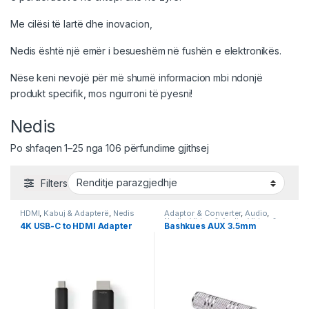
Me cilësi të lartë dhe inovacion,
Nedis është një emër i besueshëm në fushën e elektronikës.
Nëse keni nevojë për më shumë informacion mbi ndonjë
produkt specifik, mos ngurroni të pyesni!
Nedis
Po shfaqen 1–25 nga 106 përfundime gjithsej
Filters
HDMI
,
Kabuj & Adapterë
,
Nedis
Adaptor & Converter
,
Audio
,
Nedis
,
Video & Audio
,
Video &
4K USB-C to HDMI Adapter
Bashkues AUX 3.5mm
Audio