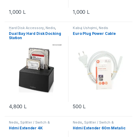
1,000
L
1,000
L
Hard Disk Accessory
,
Nedis
,
Kabuj Ushqimi
,
Nedis
Storage
Dual Bay Hard Disk Docking
Euro Plug Power Cable
Station
4,800
L
500
L
Nedis
,
Splitter / Switch &
Nedis
,
Splitter / Switch &
Extender
Extender
Hdmi Extender 4K
Hdmi Extender 60m Metalic