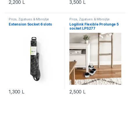
2,200
L
3,500
L
Priza, Zgjatues & Mbrojtje
Priza, Zgjatues & Mbrojtje
Energjie
Energjie
Extension Socket 6 slots
Logilink Flexible Prolunge 5
socket LPS277
1,300
L
2,500
L