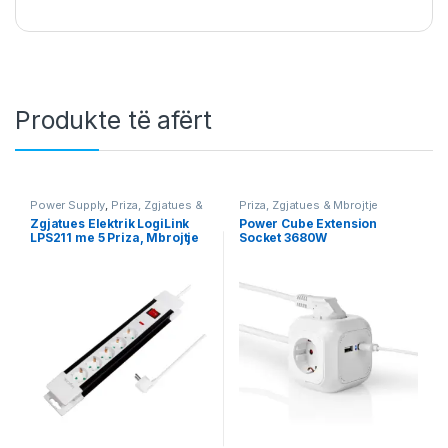
Produkte të afërt
Power Supply
,
Priza, Zgjatues &
Priza, Zgjatues & Mbrojtje
Mbrojtje Energjie
Energjie
Zgjatues Elektrik LogiLink
Power Cube Extension
LPS211 me 5 Priza, Mbrojtje
Socket 3680W
Mbitensioni, 3 m
EXSOC415UFWT