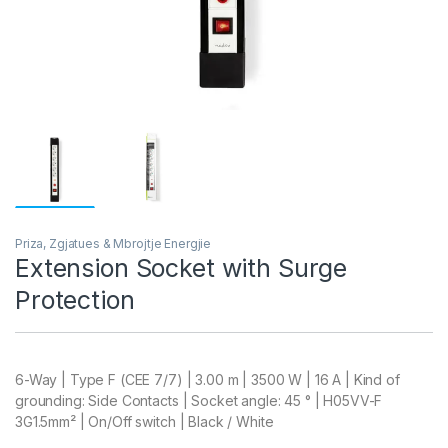
Priza, Zgjatues & Mbrojtje Energjie
Extension Socket with Surge
Protection
6-Way | Type F (CEE 7/7) | 3.00 m | 3500 W | 16 A | Kind of
grounding: Side Contacts | Socket angle: 45 ° | H05VV-F
3G1.5mm² | On/Off switch | Black / White