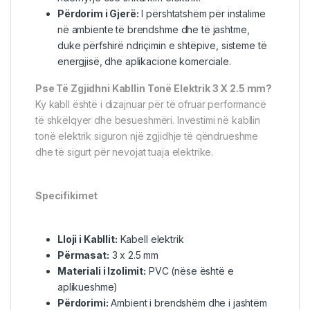
Përdorim i Gjerë:
I përshtatshëm për instalime
në ambiente të brendshme dhe të jashtme,
duke përfshirë ndriçimin e shtëpive, sisteme të
energjisë, dhe aplikacione komerciale.
Pse Të Zgjidhni Kabllin Tonë Elektrik 3 X 2.5 mm?
Ky kabll është i dizajnuar për të ofruar performancë
të shkëlqyer dhe besueshmëri. Investimi në kabllin
tonë elektrik siguron një zgjidhje të qëndrueshme
dhe të sigurt për nevojat tuaja elektrike.
Specifikimet
Lloji i Kabllit:
Kabell elektrik
Përmasat:
3 x 2.5 mm
Materiali i Izolimit:
PVC (nëse është e
aplikueshme)
Përdorimi:
Ambient i brendshëm dhe i jashtëm