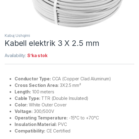
Kabuj Ushqimi
Kabell elektrik 3 X 2.5 mm
Availability:
S’ka stok
Conductor Type:
CCA (Copper Clad Aluminum)
Cross Section Area:
3X2.5 mm²
Length:
100 meters
Cable Type:
TTR (Double Insulated)
Color:
White Outer Cover
Voltage:
300/500V
Operating Temperature:
-15°C to +70°C
Insulation Material:
PVC
Compatibility:
CE Certified