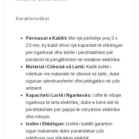
Karakteristikat
Përmasat e Kabllit:
Me një përbërje prej 3 x
2.5 mm, ky kabll ofron një kapacitet të shkëlqyer
për ngarkesë dhe është i përshtatshëm për
përdorim të përgjithshëm në instalime elektrike.
Material i Cilësisë së Lartë:
Kablli është i
ndërtuar me materiale të cilësisë së lartë, duke
siguruar qëndrueshmëri dhe jetëgjatësi në çdo
ambient.
Kapaciteti i Lartë i Ngarkesës:
I aftë të mbajë
ngarkesa të larta elektrike, duke e bërë atë të
përshtatshëm për pajisje të ndryshme elektrike
dhe ndriçim.
Izolim i Shkëlqyer:
Izolimi i kabllit garanton
siguri maksimale duke parandaluar çdo
ndërhyrje ose shkarkim elektrik.