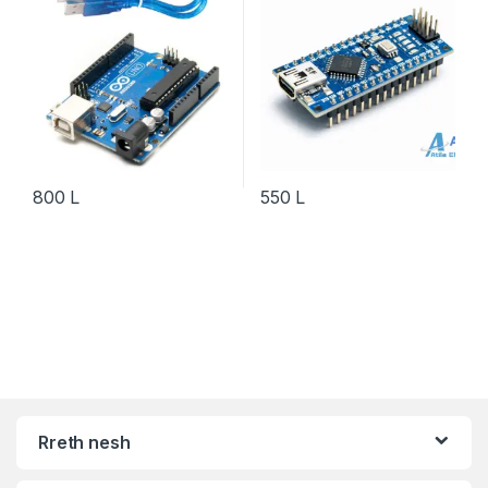
800
L
550
L
Rreth nesh