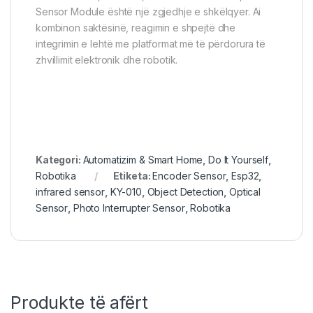
Sensor Module është një zgjedhje e shkëlqyer. Ai
kombinon saktësinë, reagimin e shpejtë dhe
integrimin e lehtë me platformat më të përdorura të
zhvillimit elektronik dhe robotik.
Kategori:
Automatizim & Smart Home
,
Do It Yourself
,
Robotika
Etiketa:
Encoder Sensor
,
Esp32
,
infrared sensor
,
KY-010
,
Object Detection
,
Optical
Sensor
,
Photo Interrupter Sensor
,
Robotika
Produkte të afërt