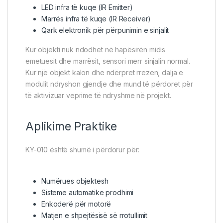
LED infra të kuqe (IR Emitter)
Marrës infra të kuqe (IR Receiver)
Qark elektronik për përpunimin e sinjalit
Kur objekti nuk ndodhet në hapësirën midis
emetuesit dhe marrësit, sensori merr sinjalin normal.
Kur një objekt kalon dhe ndërpret rrezen, dalja e
modulit ndryshon gjendje dhe mund të përdoret për
të aktivizuar veprime të ndryshme në projekt.
Aplikime Praktike
KY-010 është shumë i përdorur për:
Numërues objektesh
Sisteme automatike prodhimi
Enkoderë për motorë
Matjen e shpejtësisë së rrotullimit