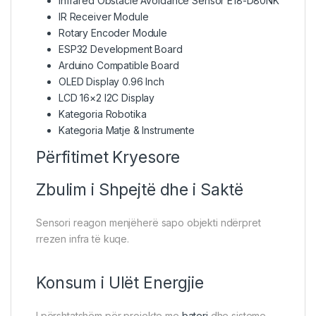
Infrared Obstacle Avoidance Sensor E18-D80NK
IR Receiver Module
Rotary Encoder Module
ESP32 Development Board
Arduino Compatible Board
OLED Display 0.96 Inch
LCD 16×2 I2C Display
Kategoria Robotika
Kategoria Matje & Instrumente
Përfitimet Kryesore
Zbulim i Shpejtë dhe i Saktë
Sensori reagon menjëherë sapo objekti ndërpret
rrezen infra të kuqe.
Konsum i Ulët Energjie
I përshtatshëm për projekte me
bateri
dhe sisteme