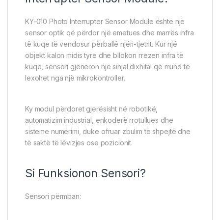
KY-010 Photo Interrupter Sensor Module është një
sensor optik që përdor një emetues dhe marrës infra
të kuqe të vendosur përballë njëri-tjetrit. Kur një
objekt kalon midis tyre dhe bllokon rrezen infra të
kuqe, sensori gjeneron një sinjal dixhital që mund të
lexohet nga një mikrokontroller.
Ky modul përdoret gjerësisht në robotikë,
automatizim industrial, enkoderë rrotullues dhe
sisteme numërimi, duke ofruar zbulim të shpejtë dhe
të saktë të lëvizjes ose pozicionit.
Si Funksionon Sensori?
Sensori përmban: