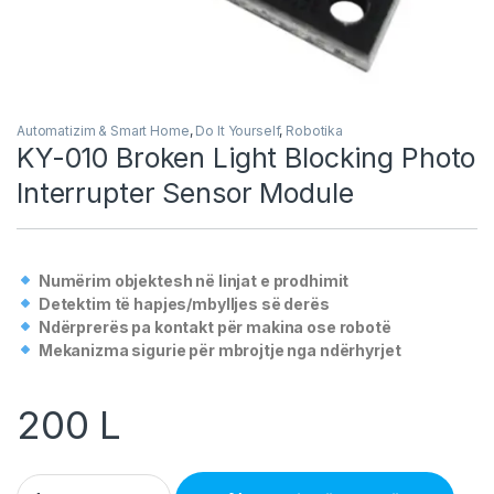
Automatizim & Smart Home
,
Do It Yourself
,
Robotika
KY-010 Broken Light Blocking Photo
Interrupter Sensor Module
Numërim objektesh në linjat e prodhimit
Detektim të hapjes/mbylljes së derës
Ndërprerës pa kontakt për makina ose robotë
Mekanizma sigurie për mbrojtje nga ndërhyrjet
200
L
KY-010 Broken Light Blocking Photo Interrupter Sensor Modul