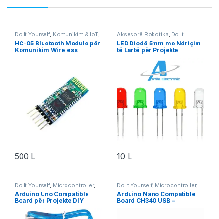
Do It Yourself
,
Komunikim & IoT
,
Aksesorë Robotika
,
Do It
Projekte & Starter Kit
,
Robotika
Yourself
,
Projekte & Starter Kit
,
HC-05 Bluetooth Module për
LED Diodë 5mm me Ndriçim
Robotika
Komunikim Wireless
të Lartë për Projekte
Elektronike
500
L
10
L
Do It Yourself
,
Microcontroller
,
Do It Yourself
,
Microcontroller
,
Projekte & Starter Kit
,
Robotika
Projekte & Starter Kit
,
Robotika
Arduino Uno Compatible
Arduino Nano Compatible
Board për Projekte DIY
Board CH340 USB –
Microcontroller për
Projekte DIY & Robotikë