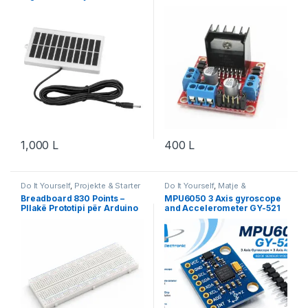
Projects
1,000
L
400
L
Do It Yourself
,
Projekte & Starter
Do It Yourself
,
Matje &
Kit
,
Robotika
Instrumente
,
Robotika
Breadboard 830 Points –
MPU6050 3 Axis gyroscope
Pllakë Prototipi për Arduino
and Accelerometer GY-521
& Projekte DIY