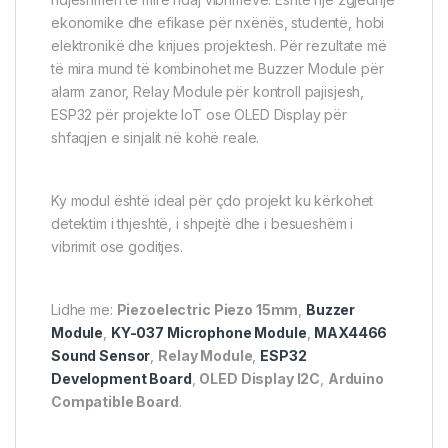
ekonomike dhe efikase për nxënës, studentë, hobi
elektronikë dhe krijues projektesh. Për rezultate më
të mira mund të kombinohet me Buzzer Module për
alarm zanor, Relay Module për kontroll pajisjesh,
ESP32 për projekte IoT ose OLED Display për
shfaqjen e sinjalit në kohë reale.
Ky modul është ideal për çdo projekt ku kërkohet
detektim i thjeshtë, i shpejtë dhe i besueshëm i
vibrimit ose goditjes.
Lidhe me:
Piezoelectric Piezo 15mm
,
Buzzer
Module
,
KY-037 Microphone Module
,
MAX4466
Sound Sensor
,
Relay Module
,
ESP32
Development Board
,
OLED Display I2C
,
Arduino
Compatible Board
.