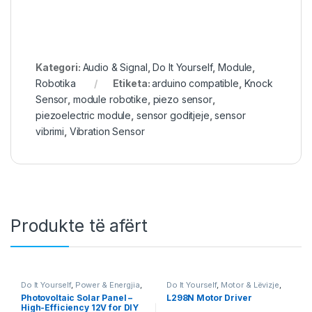
Kategori:
Audio & Signal
,
Do It Yourself
,
Module
,
Robotika
Etiketa:
arduino compatible
,
Knock
Sensor
,
module robotike
,
piezo sensor
,
piezoelectric module
,
sensor goditjeje
,
sensor
vibrimi
,
Vibration Sensor
Produkte të afërt
Do It Yourself
,
Power & Energjia
,
Do It Yourself
,
Motor & Lëvizje
,
Robotika
Robotika
Photovoltaic Solar Panel –
L298N Motor Driver
High-Efficiency 12V for DIY