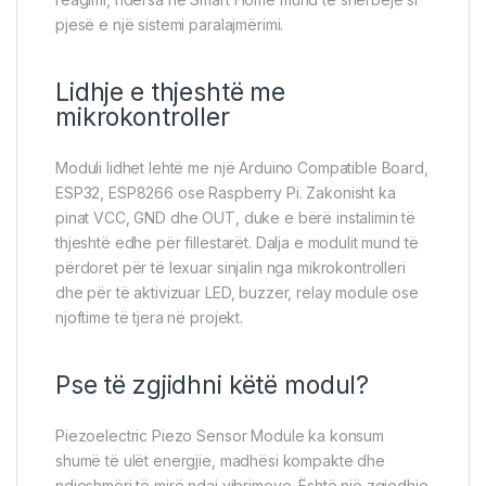
pjesë e një sistemi paralajmërimi.
Lidhje e thjeshtë me
mikrokontroller
Moduli lidhet lehtë me një Arduino Compatible Board,
ESP32, ESP8266 ose Raspberry Pi. Zakonisht ka
pinat VCC, GND dhe OUT, duke e bërë instalimin të
thjeshtë edhe për fillestarët. Dalja e modulit mund të
përdoret për të lexuar sinjalin nga mikrokontrolleri
dhe për të aktivizuar LED, buzzer, relay module ose
njoftime të tjera në projekt.
Pse të zgjidhni këtë modul?
Piezoelectric Piezo Sensor Module ka konsum
shumë të ulët energjie, madhësi kompakte dhe
ndjeshmëri të mirë ndaj vibrimeve. Është një zgjedhje