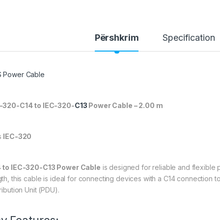
Përshkrim
Specification
 Power Cable
-320-C14 to IEC-320-
C13
Power Cable – 2.00 m
s
IEC-320
 to IEC-320-C13 Power Cable
is designed for reliable and flexible
gth, this cable is ideal for connecting devices with a C14 connecti
ribution Unit (PDU).