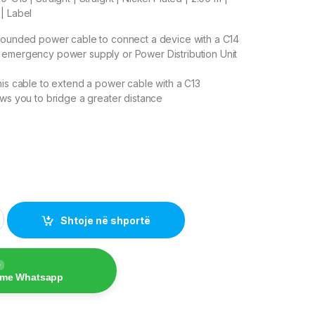
| Label
grounded power cable to connect a device with a C14
 emergency power supply or Power Distribution Unit
his cable to extend a power cable with a C13
ows you to bridge a greater distance
uantity
Shtoje në shportë
e
 me Whatsapp