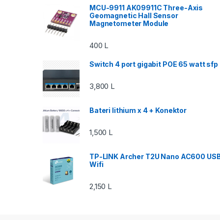
MCU-9911 AK09911C Three-Axis
Geomagnetic Hall Sensor
Magnetometer Module
400
L
Switch 4 port gigabit POE 65 watt sfp
3,800
L
Bateri lithium x 4 + Konektor
1,500
L
TP-LINK Archer T2U Nano AC600 US
Wifi
2,150
L