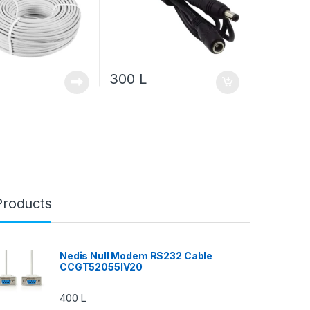
300
L
Products
Nedis Null Modem RS232 Cable
CCGT52055IV20
400
L