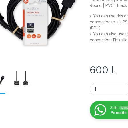
Round | PVC | Black 
• You can use this 
connection to a UPS
(PDU)
• You can also use t
connection. This all
600
L
UPS Power Cable q
Shitja
Onlin
Porosite