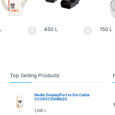
L
450
L
150
L
Top Selling Products
Nedis DisplayPort to Dvi Cable
CCGP37200BK20
1,200
L