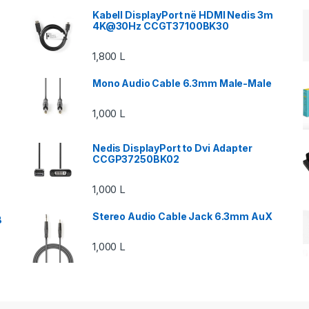
Kabell DisplayPort në HDMI Nedis 3m
4K@30Hz CCGT37100BK30
1,800
L
Mono Audio Cable 6.3mm Male-Male
1,000
L
Nedis DisplayPort to Dvi Adapter
CCGP37250BK02
1,000
L
Stereo Audio Cable Jack 6.3mm AuX
B
1,000
L