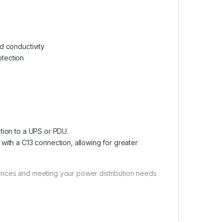
d conductivity
otection
ction to a UPS or PDU.
 with a C13 connection, allowing for greater
ances and meeting your power distribution needs