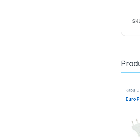
SK
Produ
Kabuj U
Euro P