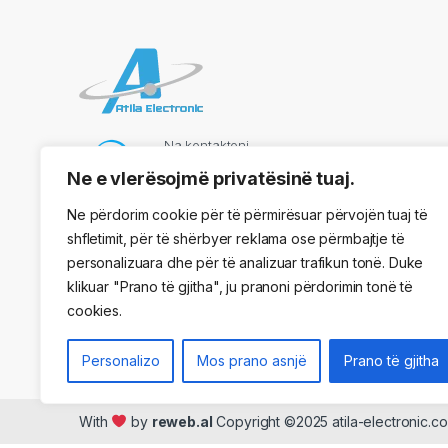
Na kontaktoni
069 73 48 717
Ne e vlerësojmë privatësinë tuaj.
Ne përdorim cookie për të përmirësuar përvojën tuaj të
shfletimit, për të shërbyer reklama ose përmbajtje të
Adresa
personalizuara dhe për të analizuar trafikun tonë. Duke
Kryqezimi Vasil Shaanto, ngjitur me dyqanin One, Tirane
klikuar "Prano të gjitha", ju pranoni përdorimin tonë të
cookies.
Personalizo
Mos prano asnjë
Prano të gjitha
With
by
reweb.al
Copyright ©2025 atila-electronic.co