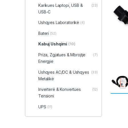
Karikues Laptopi, USB &
(23)
USB-C
Ushqyes Laboratorikë
(4)
Bateri
(52)
Kabuj Ushqimi
(10)
Priza, Zgjatues & Mbrojtje
(7)
Energjie
Ushqyes AC/DC & Ushqyes
(33)
Metalikë
Inverterë & Konvertues
(12)
Tensioni
UPS
(11)