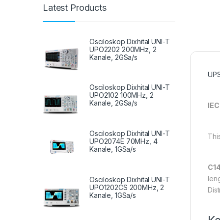
Latest Products
Osciloskop Dixhital UNI-T
UPO2202 200MHz, 2
Kanale, 2GSa/s
UPS
Osciloskop Dixhital UNI-T
UPO2102 100MHz, 2
Kanale, 2GSa/s
IEC
Osciloskop Dixhital UNI-T
Thi
UPO2074E 70MHz, 4
Kanale, 1GSa/s
C14
len
Osciloskop Dixhital UNI-T
UPO1202CS 200MHz, 2
Dist
Kanale, 1GSa/s