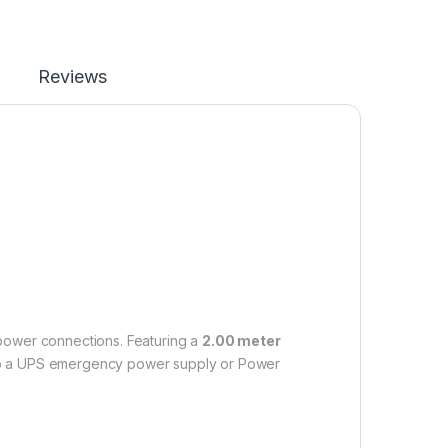
Reviews
 power connections. Featuring a
2.00 meter
on to a UPS emergency power supply or Power