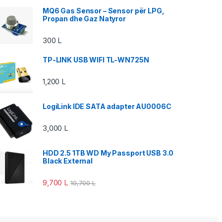
MQ6 Gas Sensor – Sensor për LPG,
Propan dhe Gaz Natyror
300
L
TP-LINK USB WIFI TL-WN725N
1,200
L
LogiLink IDE SATA adapter AU0006C
3,000
L
HDD 2.5 1TB WD My Passport USB 3.0
Black External
9,700
L
10,700
L