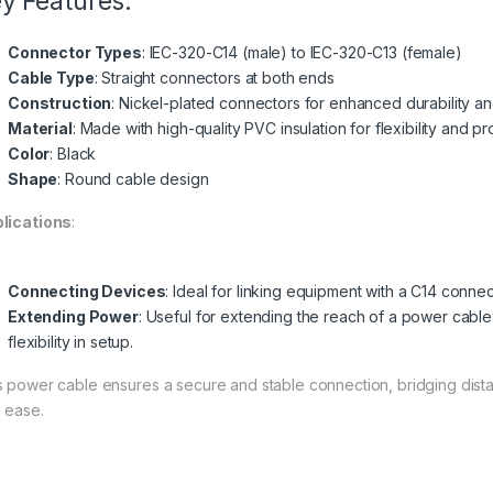
y Features:
Connector Types
: IEC-320-C14 (male) to IEC-320-C13 (female)
Cable Type
: Straight connectors at both ends
Construction
: Nickel-plated connectors for enhanced durability an
Material
: Made with high-quality PVC insulation for flexibility and pr
Color
: Black
Shape
: Round cable design
lications
:
Connecting Devices
: Ideal for linking equipment with a C14 conne
Extending Power
: Useful for extending the reach of a power cable
flexibility in setup.
s power cable ensures a secure and stable connection, bridging dist
h ease.