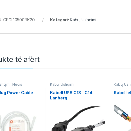
U:
CEGL10500BK20
Kategori:
Kabuj Ushqimi
kte të afërt
shqimi
,
Nedis
Kabuj Ushqimi
Kabuj Ush
lug Power Cable
Kabell UPS C13 – C14
Kabell e
Lanberg