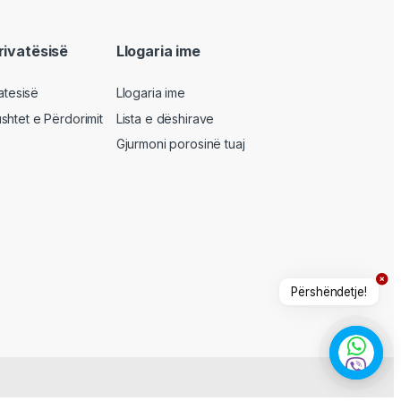
privatësisë
Llogaria ime
vatesisë
Llogaria ime
shtet e Përdorimit
Lista e dëshirave
Gjurmoni porosinë tuaj
Përshëndetje!