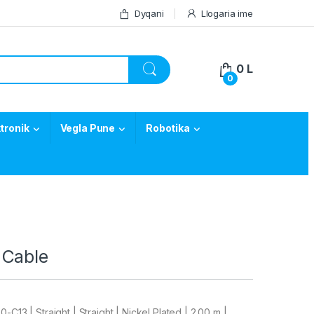
Dyqani
Llogaria ime
0
L
0
tronik
Vegla Pune
Robotika
 Cable
-C13 | Straight | Straight | Nickel Plated | 2.00 m |