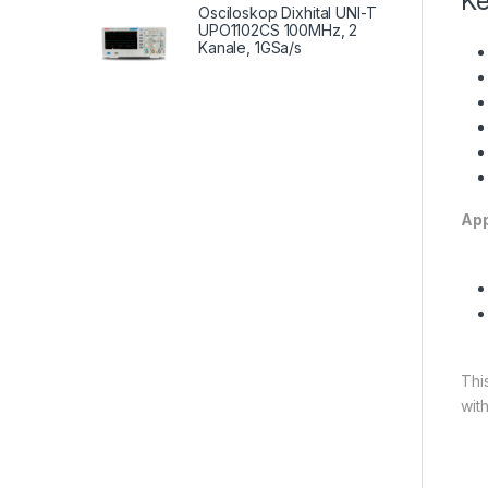
Ke
Osciloskop Dixhital UNI-T
UPO1102CS 100MHz, 2
Kanale, 1GSa/s
App
Thi
wit