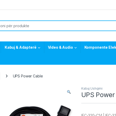
or:
Kabuj & Adapterë
Video & Audio
Komponente Elek
UPS Power Cable
Kabuj Ushqimi
UPS Power
IEC-320-C14 | IEC-320