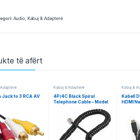
egori:
Audio
,
Kabuj & Adapterë
kte të afërt
 Adapterë
Kabuj & Adapterë
Kabuj & A
 Jack to 3 RCA AV
4P/4C Black Spiral
Kabell D
Telephone Cable – Model
HDMI N
14163
CCGT37