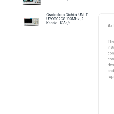
Osciloskop Dixhital UNI-T
UPO1102CS 100MHz, 2
Kanale, 1GSa/s
Bal
The
ins
con
con
des
and
rep