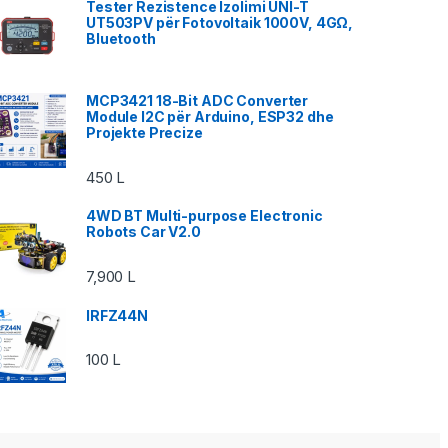
Tester Rezistence Izolimi UNI-T
UT503PV për Fotovoltaik 1000V, 4GΩ,
Bluetooth
MCP3421 18-Bit ADC Converter
Module I2C për Arduino, ESP32 dhe
Projekte Precize
450
L
4WD BT Multi-purpose Electronic
Robots Car V2.0
7,900
L
IRFZ44N
100
L