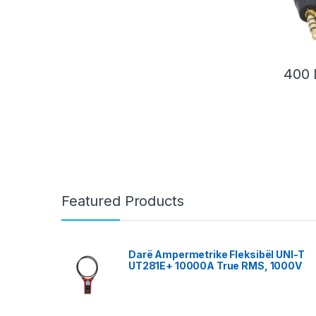
400
Featured Products
Darë Ampermetrike Fleksibël UNI-T
UT281E+ 10000A True RMS, 1000V