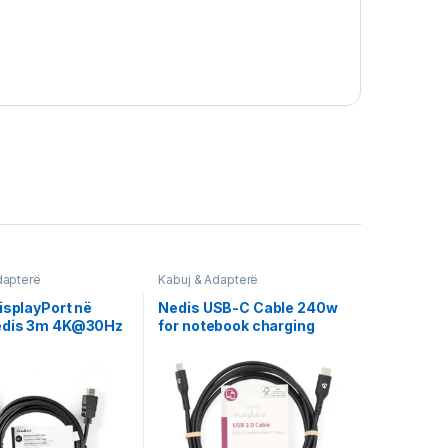
dapterë
Kabuj & Adapterë
isplayPort në
Nedis USB-C Cable 240w
edis 3m 4K@30Hz
for notebook charging
100BK30
CCGL60710BK20