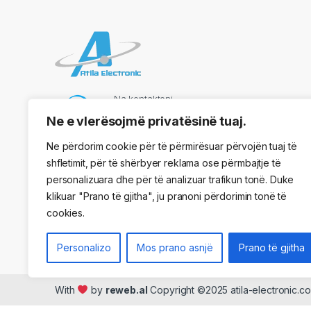
Na kontaktoni
069 73 48 717
Ne e vlerësojmë privatësinë tuaj.
Ne përdorim cookie për të përmirësuar përvojën tuaj të
shfletimit, për të shërbyer reklama ose përmbajtje të
Adresa
personalizuara dhe për të analizuar trafikun tonë. Duke
Kryqezimi Vasil Shaanto, ngjitur me dyqanin One, Tirane
klikuar "Prano të gjitha", ju pranoni përdorimin tonë të
cookies.
Personalizo
Mos prano asnjë
Prano të gjitha
With
by
reweb.al
Copyright ©2025 atila-electronic.co