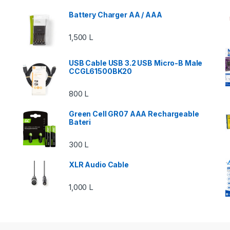
Battery Charger AA / AAA
1,500
L
USB Cable USB 3.2 USB Micro-B Male
CCGL61500BK20
800
L
Green Cell GR07 AAA Rechargeable
Bateri
300
L
XLR Audio Cable
1,000
L