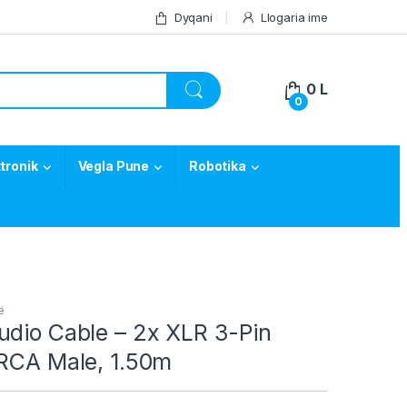
Dyqani
Llogaria ime
0
L
0
tronik
Vegla Pune
Robotika
ë
udio Cable – 2x XLR 3-Pin
 RCA Male, 1.50m