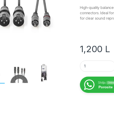
High-quality balanc
connectors. Ideal fo
for clear sound repr
1,200
L
Balanced Audio Cab
Shitja
Onlin
Porosite