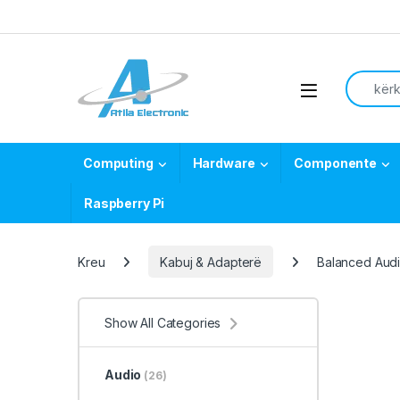
Skip to navigation
Skip to content
Search f
Open
Computing
Hardware
Componente
Raspberry Pi
Kreu
Kabuj & Adapterë
Balanced Audi
Show All Categories
Audio
(26)