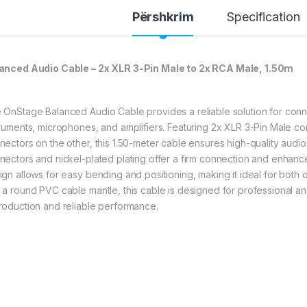
Përshkrim
Specification
anced Audio Cable – 2x XLR 3-Pin Male to 2x RCA Male, 1.50m
 OnStage Balanced Audio Cable provides a reliable solution for conne
truments, microphones, and amplifiers. Featuring 2x XLR 3-Pin Male 
nectors on the other, this 1.50-meter cable ensures high-quality audio
nectors and nickel-plated plating offer a firm connection and enhanced
ign allows for easy bending and positioning, making it ideal for both
 a round PVC cable mantle, this cable is designed for professional a
roduction and reliable performance.