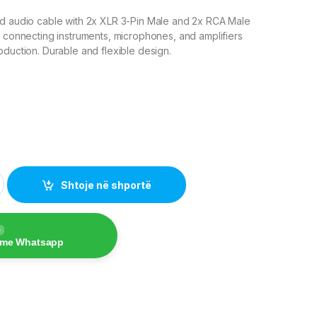
ed audio cable with 2x XLR 3-Pin Male and 2x RCA Male
r connecting instruments, microphones, and amplifiers
oduction. Durable and flexible design.
le - 2x XLR 3-Pin Male to 2x RCA Male, 1.50m quantity
Shtoje në shportë
e
 me Whatsapp