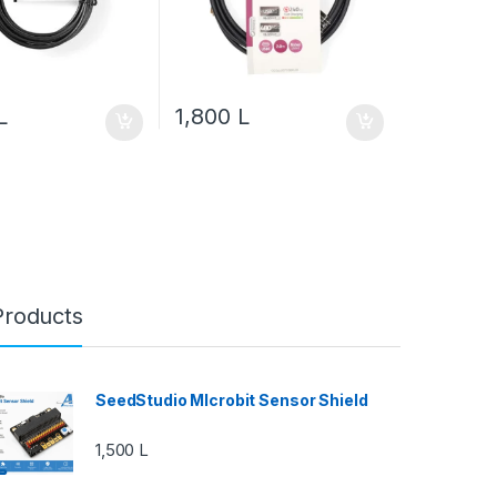
L
1,800
L
Products
SeedStudio MIcrobit Sensor Shield
1,500
L