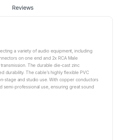
Reviews
cting a variety of audio equipment, including
connectors on one end and 2x RCA Male
 transmission. The durable die-cast zinc
 durability. The cable’s highly flexible PVC
 on-stage and studio use. With copper conductors
nd semi-professional use, ensuring great sound