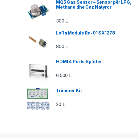
MQ5 Gas Sensor – Sensor për LPG,
Methane dhe Gaz Natyror
300
L
LoRa Module Ra-01 SX1278
800
L
HDMI 4 Ports Splitter
6,500
L
Trimmer Kit
20
L