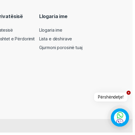
privatësisë
Llogaria ime
vatesisë
Llogaria ime
shtet e Përdorimit
Lista e dëshirave
Gjurmoni porosinë tuaj
Përshëndetje!