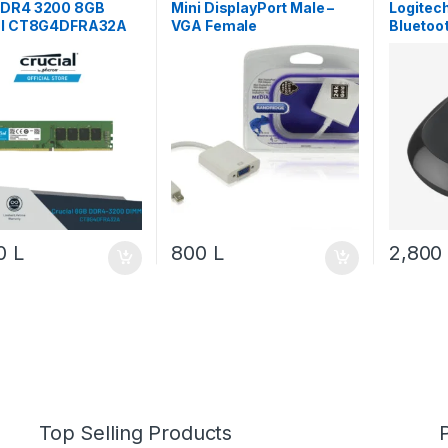
VGA & DVI
DR4 3200 8GB
Mini DisplayPort Male –
Logitec
al CT8G4DFRA32A
VGA Female
Bluetoo
007119
00
L
800
L
2,80
Top Selling Products