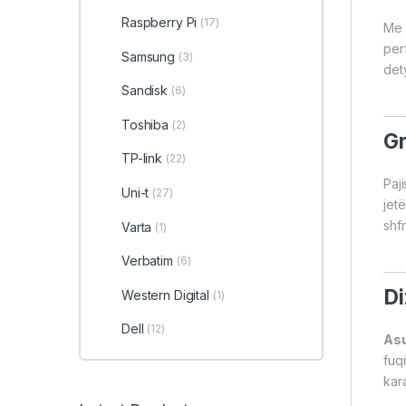
Raspberry Pi
(17)
Me 
per
Samsung
(3)
det
Sandisk
(6)
Toshiba
(2)
Gr
TP-link
(22)
Paj
Uni-t
(27)
jet
shf
Varta
(1)
Verbatim
(6)
Di
Western Digital
(1)
Dell
(12)
Asu
fuqi
kara