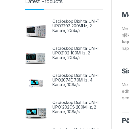
Latest Products
Me
Osciloskop Dixhital UNI-T
UPO2202 200MHz, 2
Me 
Kanale, 2GSa/s
një
kap
Osciloskop Dixhital UNI-T
hap
UPO2102 100MHz, 2
Kanale, 2GSa/s
Si
Osciloskop Dixhital UNI-T
UPO2074E 70MHz, 4
Kanale, 1GSa/s
Me 
edh
qën
Osciloskop Dixhital UNI-T
UPO1202CS 200MHz, 2
Kanale, 1GSa/s
Pë