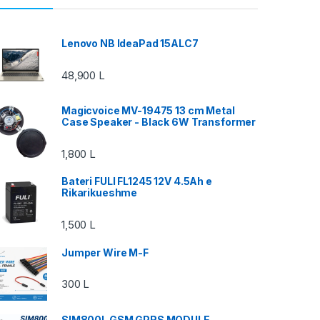
Lenovo NB IdeaPad 15ALC7
48,900
L
Magicvoice MV-19475 13 cm Metal
Case Speaker - Black 6W Transformer
1,800
L
Bateri FULI FL1245 12V 4.5Ah e
Rikarikueshme
1,500
L
Jumper Wire M-F
300
L
SIM800L GSM GPRS MODULE