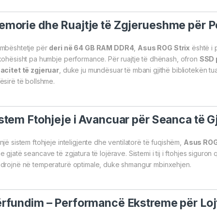
morie dhe Ruajtje të Zgjerueshme për P
mbështetje për
deri në 64 GB RAM DDR4
,
Asus ROG Strix
është i 
kohësisht pa humbje performance. Për ruajtje të dhënash, ofron
SSD p
acitet të zgjeruar
, duke ju mundësuar të mbani gjithë bibliotekën t
ësirë të bollshme.
stem Ftohjeje i Avancuar për Seanca të 
një sistem ftohjeje inteligjente dhe ventilatorë të fuqishëm,
Asus ROG
e gjatë seancave të zgjatura të lojërave. Sistemi i tij i ftohjes sigur
drojnë në temperaturë optimale, duke shmangur mbinxehjen.
rfundim – Performancë Ekstreme për Loj