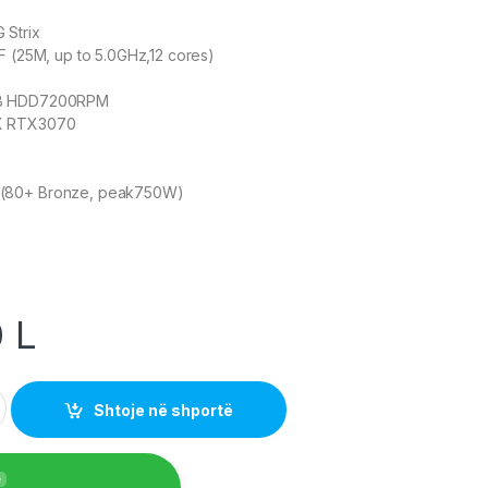
 Strix
F (25M, up to 5.0GHz,12 cores)
TB HDD7200RPM
X RTX3070
(80+ Bronze, peak750W)
0
L
 Strix Intel Core i7-12700KF quantity
Shtoje në shportë
e