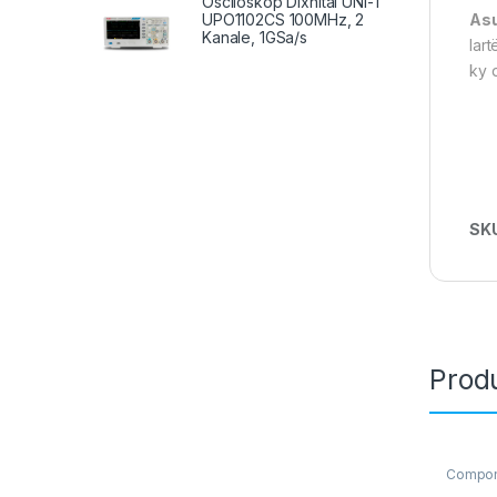
Osciloskop Dixhital UNI-T
UPO1102CS 100MHz, 2
Asu
Kanale, 1GSa/s
lar
ky 
SK
Produ
Compon
Crucial
,