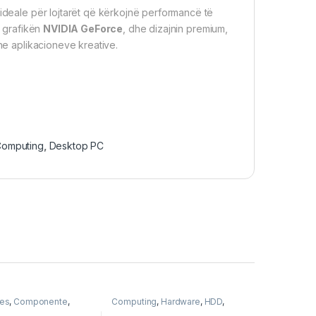
ideale për lojtarët që kërkojnë performancë të
, grafikën
NVIDIA GeForce
, dhe dizajnin premium,
dhe aplikacioneve kreative.
Computing
,
Desktop PC
ies
,
Componente
,
Computing
,
Hardware
,
HDD
,
g
,
Logitech
,
Mouse
Memory
,
Storage
,
Toshiba