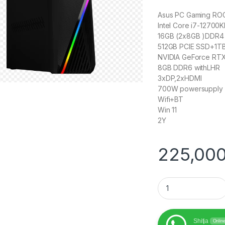
Asus PC Gaming ROG
Intel Core i7-12700K
16GB (2x8GB )DDR4
512GB PCIE SSD+1
NVIDIA GeForce RT
8GB DDR6 withLHR
3xDP,2xHDMI
700W powersupply 
Wifi+BT
Win 11
2Y
225,00
Asus PC Gaming ROG
Shitja
Onlin