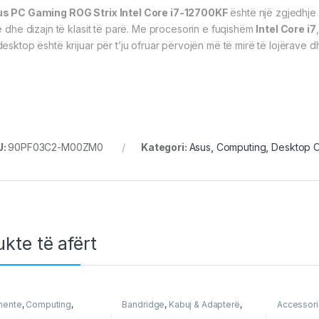
s PC Gaming ROG Strix Intel Core i7-12700KF
është një zgjedhje 
të dhe dizajn të klasit të parë. Me procesorin e fuqishëm
Intel Core i7
desktop është krijuar për t’ju ofruar përvojën më të mirë të lojërave 
U:
90PF03C2-M00ZM0
Kategori:
Asus
,
Computing
,
Desktop 
kte të afërt
ente
,
Computing
,
Bandridge
,
Kabuj & Adapterë
,
Accessor
Memory
,
RAM
,
Storage
Kabuj & Adapterë DisplayPort
,
Computin