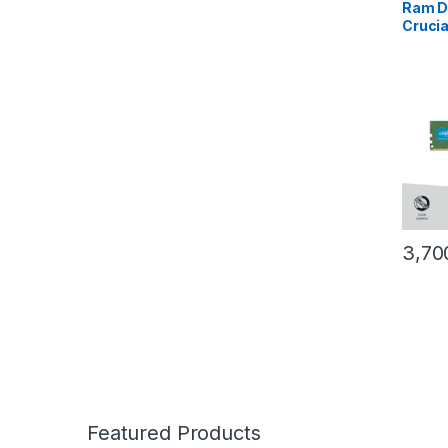
Ram D
Cruci
3,7
Featured Products