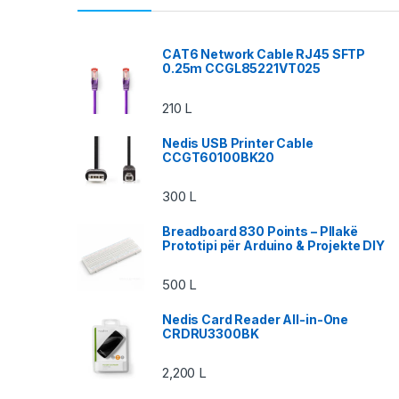
CAT6 Network Cable RJ45 SFTP
0.25m CCGL85221VT025
210
L
Nedis USB Printer Cable
CCGT60100BK20
300
L
Breadboard 830 Points – Pllakë
Prototipi për Arduino & Projekte DIY
500
L
Nedis Card Reader All-in-One
CRDRU3300BK
2,200
L