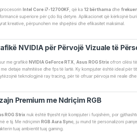
procesorin
Intel Core i7-12700KF
, që ka
12 bërthama
dhe
frekuen
formancë superiore për çdo lloj detyre. Aplikacionet që kërkojnë burim
yrat kreative, përpunohen me shpejtësi dhe efikasitet maksimal.
afikë NVIDIA për Përvojë Vizuale të Përs
isur me grafikë
NVIDIA GeForce RTX
,
Asus ROG Strix
ofron cilësi t
ë me detaje mahnitëse dhe fps të lartë. Ky kompjuter është ideal për t
rytëzojnë teknologjinë ray tracing, për të ofruar përvoja më reale dhe t
zajn Premium me Ndriçim RGB
s ROG Strix
nuk është thjesht një kompjuter i fuqishëm, por gjithashtu
në e tij. Me ndriçimin
RGB Aura Sync
, ju mund të personalizoni pamj
kterin tuaj ambientit tuaj gaming.