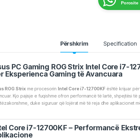
Porosite
Përshkrim
Specification
sus PC
Gaming
ROG Strix Intel Core i7-1
r Eksperienca Gaming të Avancuara
s ROG Strix
me procesorin
Intel Core i7-12700KF
është krijuar pë
ncuar. Kjo pajisje e fuqishme ofron performancë të lartë, shpejtësi t
htëzakonshme, duke siguruar që lojërat më të reja dhe aplikacionet 
tel Core i7-12700KF – Performancë Ekstr
likacione