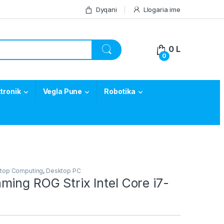
Dyqani
Llogaria ime
0
L
0
tronik
Vegla Pune
Robotika
top Computing
,
Desktop PC
ing ROG Strix Intel Core i7-