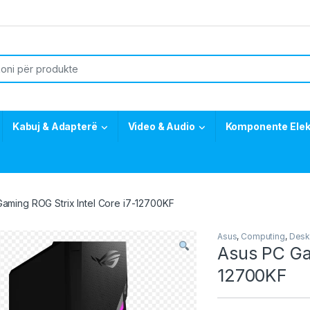
or:
Kabuj & Adapterë
Video & Audio
Komponente Elek
aming ROG Strix Intel Core i7-12700KF
Asus
,
Computing
,
Desk
Asus PC Gam
12700KF