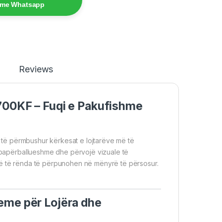
 me Whatsapp
Reviews
2700KF – Fuqi e Pakufishme
r të përmbushur kërkesat e lojtarëve më të
ë papërballueshme dhe përvojë vizuale të
më të rënda të përpunohen në mënyrë të përsosur.
eme për Lojëra dhe