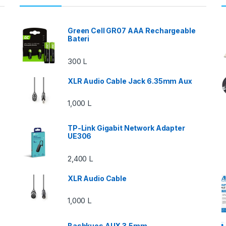
Green Cell GR07 AAA Rechargeable
Bateri
300
L
XLR Audio Cable Jack 6.35mm Aux
1,000
L
TP-Link Gigabit Network Adapter
UE306
2,400
L
XLR Audio Cable
1,000
L
Bashkues AUX 3.5mm