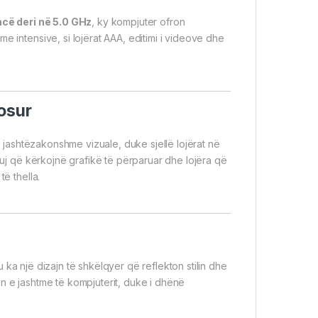
cë deri në 5.0 GHz
, ky kompjuter ofron
e intensive, si lojërat AAA, editimi i videove dhe
osur
ë jashtëzakonshme vizuale, duke sjellë lojërat në
ituj që kërkojnë grafikë të përparuar dhe lojëra që
ë thella.
 ka një dizajn të shkëlqyer që reflekton stilin dhe
en e jashtme të kompjuterit, duke i dhënë