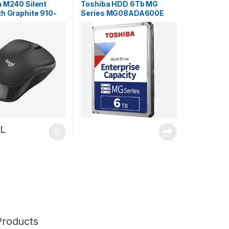
h M240 Silent
Toshiba HDD 6Tb MG
th Graphite 910-
Series MG08ADA600E
0
L
Products