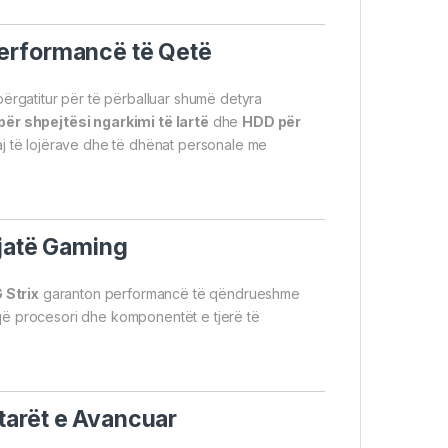
erformancë të Qetë
përgatitur për të përballuar shumë detyra
ër shpejtësi ngarkimi të lartë
dhe
HDD për
uaj të lojërave dhe të dhënat personale me
Gjatë Gaming
 Strix
garanton performancë të qëndrueshme
on që procesori dhe komponentët e tjerë të
tarët e Avancuar