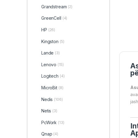
Grandstream
(2)
GreenCell
(4)
HP
(26)
Kingston
(5)
Lande
(3)
A
Lenovo
(15)
pë
Logitech
(4)
Asu
MicroBit
(8)
ava
Nedis
(106)
jas
Netis
(3)
PcWork
(13)
In
Ap
Qnap
(4)