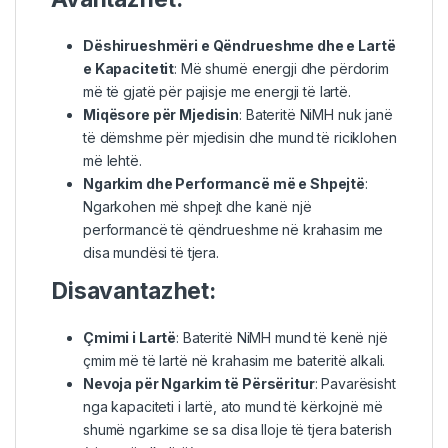
Dëshirueshmëri e Qëndrueshme dhe e Lartë
e Kapacitetit
: Më shumë energji dhe përdorim
më të gjatë për pajisje me energji të lartë.
Miqësore për Mjedisin
: Bateritë NiMH nuk janë
të dëmshme për mjedisin dhe mund të riciklohen
më lehtë.
Ngarkim dhe Performancë më e Shpejtë
:
Ngarkohen më shpejt dhe kanë një
performancë të qëndrueshme në krahasim me
disa mundësi të tjera.
Disavantazhet:
Çmimi i Lartë
: Bateritë NiMH mund të kenë një
çmim më të lartë në krahasim me bateritë alkali.
Nevoja për Ngarkim të Përsëritur
: Pavarësisht
nga kapaciteti i lartë, ato mund të kërkojnë më
shumë ngarkime se sa disa lloje të tjera baterish