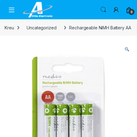
Skip to navigation
Skip to content
Open
0
Kreu
Uncategorized
Rechargeable NiMH Battery AA