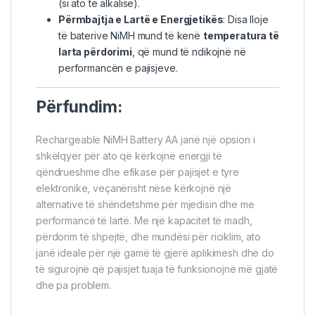
(si ato të alkalisë).
Përmbajtja e Lartë e Energjetikës
: Disa lloje
të baterive NiMH mund të kenë
temperatura të
larta përdorimi
, që mund të ndikojnë në
performancën e pajisjeve.
Përfundim:
Rechargeable NiMH Battery AA janë një opsion i
shkëlqyer për ato që kërkojnë energji të
qëndrueshme dhe efikase për pajisjet e tyre
elektronike, veçanërisht nëse kërkojnë një
alternative të shëndetshme për mjedisin dhe me
performancë të lartë. Me një kapacitet të madh,
përdorim të shpejtë, dhe mundësi për riciklim, ato
janë ideale për një gamë të gjerë aplikimesh dhe do
të sigurojnë që pajisjet tuaja të funksionojnë më gjatë
dhe pa problem.