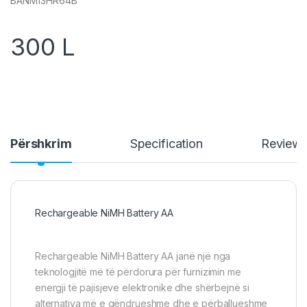
BANM13HR64B
300
L
Përshkrim
Specification
Review
Rechargeable NiMH Battery AA
Rechargeable NiMH Battery AA janë një nga
teknologjitë më të përdorura për furnizimin me
energji të pajisjeve elektronike dhe shërbejnë si
alternativa më e qëndrueshme dhe e përballueshme