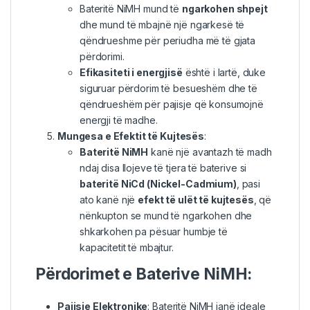
Bateritë NiMH mund të
ngarkohen shpejt
dhe mund të mbajnë një ngarkesë të
qëndrueshme për periudha më të gjata
përdorimi.
Efikasiteti i energjisë
është i lartë, duke
siguruar përdorim të besueshëm dhe të
qëndrueshëm për pajisje që konsumojnë
energji të madhe.
Mungesa e Efektit të Kujtesës
:
Bateritë NiMH
kanë një avantazh të madh
ndaj disa llojeve të tjera të baterive si
bateritë NiCd (Nickel-Cadmium)
, pasi
ato kanë një
efekt të ulët të kujtesës
, që
nënkupton se mund të ngarkohen dhe
shkarkohen pa pësuar humbje të
kapacitetit të mbajtur.
Përdorimet e Baterive NiMH:
Pajisje Elektronike
: Bateritë NiMH janë ideale