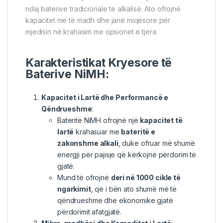
ndaj baterive tradicionale të alkalisë. Ato ofrojnë
kapacitet më të madh dhe janë miqësore për
mjedisin në krahasim me opsionet e tjera.
Karakteristikat Kryesore të
Baterive NiMH:
Kapacitet i Lartë dhe Performancë e
Qëndrueshme
:
Bateritë NiMH ofrojnë një
kapacitet të
lartë
krahasuar me
bateritë e
zakonshme alkali
, duke ofruar më shumë
energji për pajisje që kërkojnë përdorim të
gjatë.
Mund të ofrojnë
deri në 1000 cikle të
ngarkimit
, që i bën ato shumë më të
qëndrueshme dhe ekonomike gjatë
përdorimit afatgjatë.