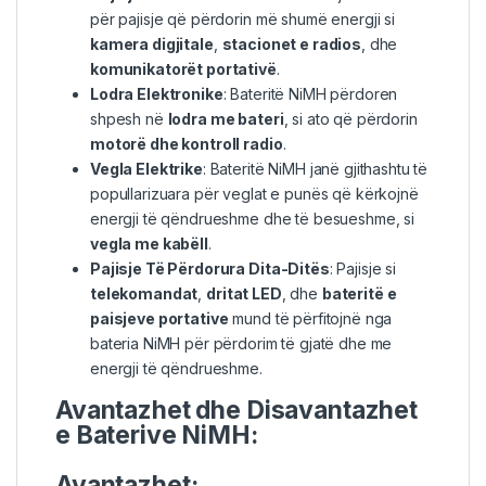
për pajisje që përdorin më shumë energji si
kamera digjitale
,
stacionet e radios
, dhe
komunikatorët portativë
.
Lodra Elektronike
: Bateritë NiMH përdoren
shpesh në
lodra me bateri
, si ato që përdorin
motorë dhe kontroll radio
.
Vegla Elektrike
: Bateritë NiMH janë gjithashtu të
popullarizuara për veglat e punës që kërkojnë
energji të qëndrueshme dhe të besueshme, si
vegla me kabëll
.
Pajisje Të Përdorura Dita-Ditës
: Pajisje si
telekomandat
,
dritat LED
, dhe
bateritë e
paisjeve portative
mund të përfitojnë nga
bateria NiMH për përdorim të gjatë dhe me
energji të qëndrueshme.
Avantazhet dhe Disavantazhet
e Baterive NiMH:
Avantazhet: