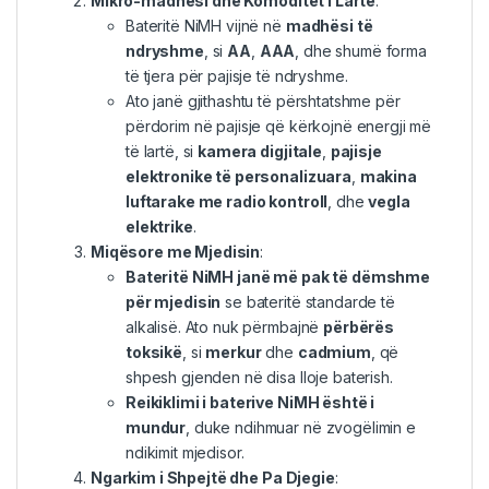
Mikro-madhësi dhe Komoditet i Lartë
:
Bateritë NiMH vijnë në
madhësi të
ndryshme
, si
AA
,
AAA
, dhe shumë forma
të tjera për pajisje të ndryshme.
Ato janë gjithashtu të përshtatshme për
përdorim në pajisje që kërkojnë energji më
të lartë, si
kamera digjitale
,
pajisje
elektronike të personalizuara
,
makina
luftarake me radio kontroll
, dhe
vegla
elektrike
.
Miqësore me Mjedisin
:
Bateritë NiMH janë më pak të dëmshme
për mjedisin
se bateritë standarde të
alkalisë. Ato nuk përmbajnë
përbërës
toksikë
, si
merkur
dhe
cadmium
, që
shpesh gjenden në disa lloje baterish.
Reikiklimi i baterive NiMH është i
mundur
, duke ndihmuar në zvogëlimin e
ndikimit mjedisor.
Ngarkim i Shpejtë dhe Pa Djegie
: